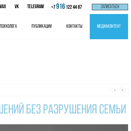
916
MAX
VK
Telegram
ЗАПИСАТЬСЯ
+7
122 44 87
 психолога
Публикации
Контакты
Медиаконтент
д с осознанных изменений! Приглашаю вас в поддерживающую онлай
шений без разрушения семьи