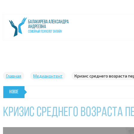
Балакирева Александра
Андреевна
Семейный психолог онлайн
Главная
Медиаконтент
Кризис среднего возраста п
Новогодняя перезагрузка :
«Перезагрузка жизни» –
НОВОЕ
Кризис среднего возраста 