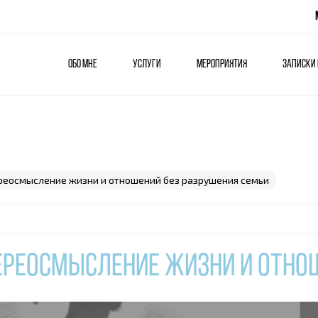
Обо мне
Услуги
Мероприятия
Записки
ереосмысление жизни и отношений без разрушения семьи
 трансформационная онлайн‑группа для нового начала. Начните го
переосмысление жизни и отно