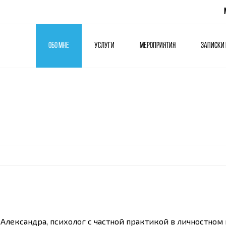
Обо мне
Услуги
Мероприятия
Записки
ая онлайн‑группа для нового начала. Начните год с осознанных изменений! Приглашаю вас в поддерживающую 
 Александра, психолог с частной практикой в личностно