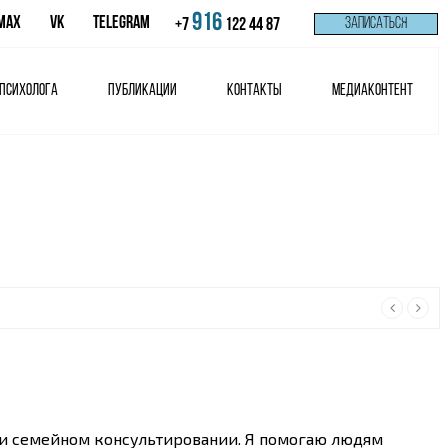
916
MAX
VK
Telegram
ЗАПИСАТЬСЯ
+7
122 44 87
 психолога
Публикации
Контакты
Медиаконтент
онлайн‑группу, где в тёплой атмосфере вы сможете увидеть св...
м и семейном консультировании. Я помогаю людям