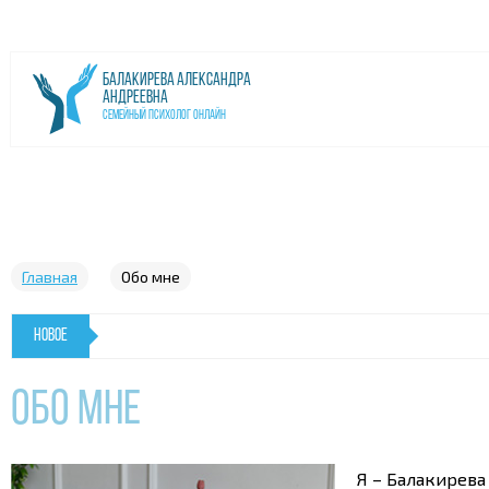
Балакирева Александра
Андреевна
Семейный психолог онлайн
Главная
Обо мне
Новогодняя перезагрузка :
«Перезагрузка жизни» – трансформационн
НОВОЕ
Обо мне
Я – Балакирева