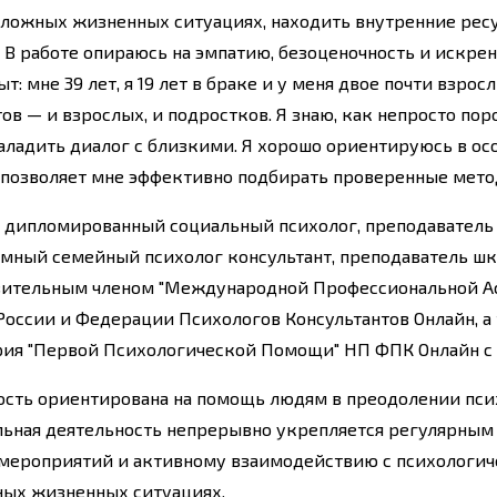
сложных жизненных ситуациях, находить внутренние рес
 работе опираюсь на эмпатию, безоценочность и искрен
т: мне 39 лет, я 19 лет в браке и у меня двое почти взр
ов — и взрослых, и подростков. Я знаю, как непросто пор
аладить диалог с близкими. Я хорошо ориентируюсь в ос
 позволяет мне эффективно подбирать проверенные мето
 – дипломированный социальный психолог, преподавател
мный семейный психолог консультант, преподаватель шк
вительным членом "Международной Профессиональной А
России и Федерации Психологов Консультантов Онлайн, 
ия "Первой Психологической Помощи" НП ФПК Онлайн с 
ость
ориентирована на помощь людям в преодолении пси
альная деятельность непрерывно укрепляется регулярн
мероприятий и активному взаимодействию с психологиче
ных жизненных ситуациях.