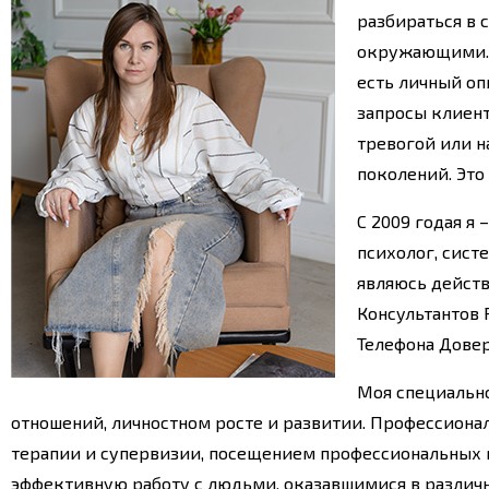
разбираться в 
окружающими. В
есть личный опы
запросы клиент
тревогой или н
поколений. Это
С 2009 годая я
психолог,
систе
являюсь дейст
Консультантов 
Телефона Довер
Моя специальн
отношений, личностном росте и развитии. Профессион
терапии и супервизии, посещением профессиональных 
эффективную работу с людьми, оказавшимися в различ