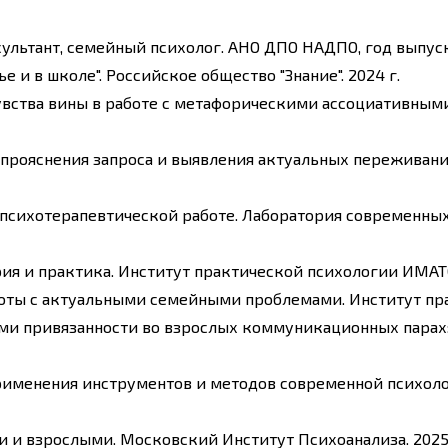
льтант, семейный психолог. АНО ДПО НАДПО, год выпуск
 и в школе". Российское общество "Знание". 2024 г.
увства вины в работе с метафорическими ассоциативными
я прояснения запроса и выявления актуальных переживан
 психотерапевтической работе. Лаборатория современных
рия и практика. Институт практической психологии ИМАТО
боты с актуальными семейными проблемами. Институт пр
нами привязанности во взрослых коммуникационных парах:
именения инструментов и методов современной психоло
и и взрослыми. Московский Институт Психоанализа. 2025 